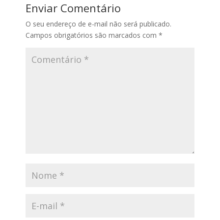
o
A
n
dI
Enviar Comentário
o
p
g
n
O seu endereço de e-mail não será publicado.
k
p
er
Campos obrigatórios são marcados com
*