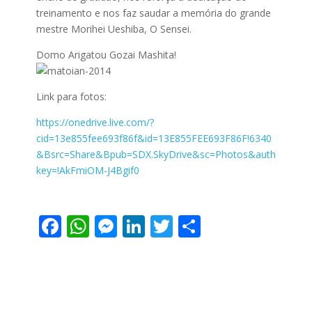
treinamento e nos faz saudar a memória do grande
mestre Morihei Ueshiba, O Sensei.
Domo Arigatou Gozai Mashita!
Link para fotos:
https://onedrive.live.com/?
cid=13e855fee693f86f&id=13E855FEE693F86F!6340
&Bsrc=Share&Bpub=SDX.SkyDrive&sc=Photos&auth
key=!AkFmiOM-J4Bgif0
F
W
M
Li
T
S
ac
h
e
n
w
h
e
at
ss
k
itt
ar
b
s
e
e
er
e