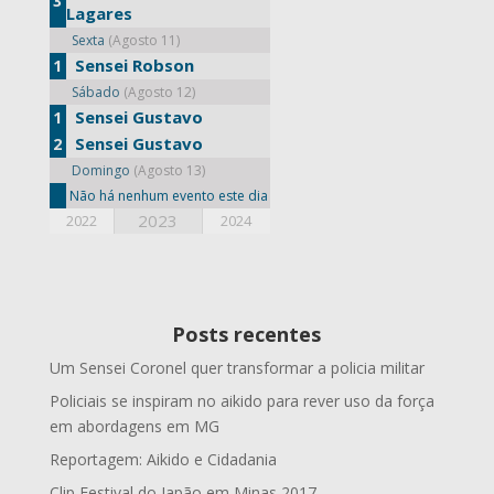
3
Lagares
Sexta
(Agosto 11)
Sensei Robson
1
Sábado
(Agosto 12)
Sensei Gustavo
1
Sensei Gustavo
2
Domingo
(Agosto 13)
Não há nenhum evento este dia
2023
2022
2024
Posts recentes
Um Sensei Coronel quer transformar a policia militar
Policiais se inspiram no aikido para rever uso da força
em abordagens em MG
Reportagem: Aikido e Cidadania
Clip Festival do Japão em Minas 2017